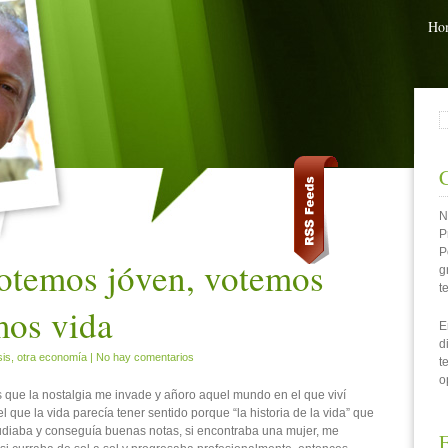
Ho
B
N
P
P
votemos jóven, votemos
g
t
mos vida
E
d
sis
,
otra economía
|
No hay comentarios
t
o
que la nostalgia me invade y añoro aquel mundo en el que viví
que la vida parecía tener sentido porque “la historia de la vida” que
tudiaba y conseguía buenas notas, si encontraba una mujer, me
E