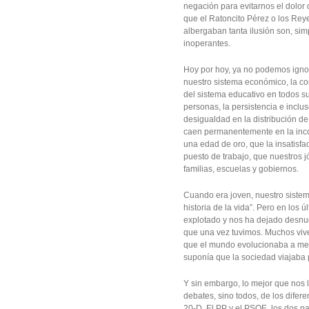
negación para evitarnos el dolor
que el Ratoncito Pérez o los Rey
albergaban tanta ilusión son, sim
inoperantes.
Hoy por hoy, ya no podemos ignor
nuestro sistema económico, la corr
del sistema educativo en todos sus
personas, la persistencia e inclus
desigualdad en la distribución d
caen permanentemente en la incom
una edad de oro, que la insatisf
puesto de trabajo, que nuestros 
familias, escuelas y gobiernos.
Cuando era joven, nuestro sistem
historia de la vida”. Pero en los 
explotado y nos ha dejado desnudo
que una vez tuvimos. Muchos vive
que el mundo evolucionaba a mejo
suponía que la sociedad viajaba 
Y sin embargo, lo mejor que nos l
debates, sino todos, de los difer
20-D. El PP y el PSOE, los dos par