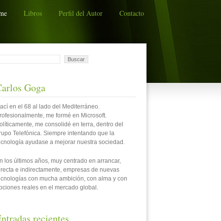
me
Libros
Perfil del Autor
Contacto
uscar:
Carlos Goga
ací en el 68 al lado del Mediterráneo.
rofesionalmente, me formé en Microsoft.
olíticamente, me consolidé en terra, dentro del
rupo Telefónica. Siempre intentando que la
ecnología ayudase a mejorar nuestra sociedad.
n los últimos años, muy centrado en arrancar,
irecta e indirectamente, empresas de nuevas
ecnologías con mucha ambición, con alma y con
pciones reales en el mercado global.
ntradas recientes