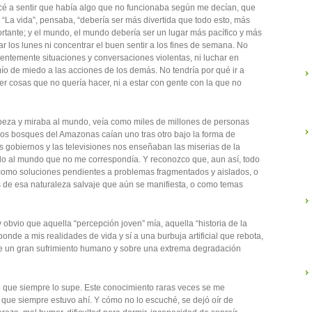
é a sentir que había algo que no funcionaba según me decían, que
 “La vida”, pensaba, “debería ser más divertida que todo esto, más
rtante; y el mundo, el mundo debería ser un lugar más pacífico y más
r los lunes ni concentrar el buen sentir a los fines de semana. No
entemente situaciones y conversaciones violentas, ni luchar en
 mío de miedo a las acciones de los demás. No tendría por qué ir a
acer cosas que no quería hacer, ni a estar con gente con la que no
eza y miraba al mundo, veía como miles de millones de personas
s bosques del Amazonas caían uno tras otro bajo la forma de
s gobiernos y las televisiones nos enseñaban las miserias de la
do al mundo que no me correspondía. Y reconozco que, aun así, todo
como soluciones pendientes a problemas fragmentados y aislados, o
 de esa naturaleza salvaje que aún se manifiesta, o como temas
obvio que aquella “percepción joven” mía, aquella “historia de la
onde a mis realidades de vida y sí a una burbuja artificial que rebota,
re un gran sufrimiento humano y sobre una extrema degradación
eo que siempre lo supe. Este conocimiento raras veces se me
 que siempre estuvo ahí. Y cómo no lo escuché, se dejó oír de