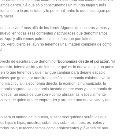
vamos dentro. Sé que sólo construiremos un mundo mejor y más
omía entre lo profesional y lo personal, entre lo que nos pagan por
ta hacer.
a de la vida” más allá de los libros. Algunos de nosotros vemos y
o nuevo, en todas esas corrientes y actividades que denominamos
icas. Aquí y allá vemos patrones o diseños que parcialmente
ndo. Pero, cierto es, aún no tenemos una imagen completa de cómo
á.
yecto de escritura que denomino
“
Economías desde el corazón
”
. Ya
mista, intento aislar y definir mejor qué es lo nuevo desde un punto
 en lo que tenemos y qué hay que cambiar para dejarle espacio.
icas que gritan por nuestra atención: la economía colaborativa, la
omía circular, la economía directa, la economía humanizada, la
economía sagrada, la economía basada en recursos y la economía de
es ofrecer un mapa de qué son y cómo abrazarlas, especialmente
mpieza, de quien quiere emprender y arrancar una nueva vida y una
.
 será el mundo de lo nuevo, si sabemos quiénes serán los que
 hijos e hijas, nuestros sobrinos y sobrinas, nuestros nietos y
, todos los que reconocemos como adolescentes y jóvenes de hoy.