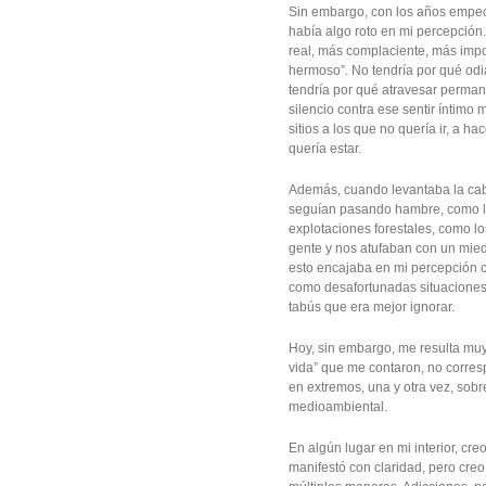
Sin embargo, con los años empec
había algo roto en mi percepción.
real, más complaciente, más impo
hermoso”. No tendría por qué odia
tendría por qué atravesar perman
silencio contra ese sentir íntimo
sitios a los que no quería ir, a h
quería estar.
Además, cuando levantaba la cab
seguían pasando hambre, como lo
explotaciones forestales, como lo
gente y nos atufaban con un mie
esto encajaba en mi percepción 
como desafortunadas situaciones
tabús que era mejor ignorar.
Hoy, sin embargo, me resulta muy 
vida” que me contaron, no corresp
en extremos, una y otra vez, sob
medioambiental.
En algún lugar en mi interior, cr
manifestó con claridad, pero creo