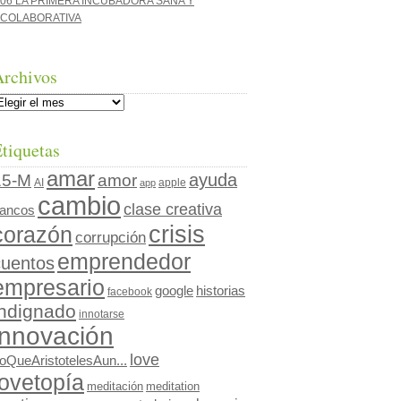
06 LA PRIMERA INCUBADORA SANA Y
COLABORATIVA
Archivos
rchivos
tiquetas
amar
ayuda
15-M
amor
AI
apple
app
cambio
clase creativa
ancos
crisis
corazón
corrupción
emprendedor
cuentos
empresario
google
historias
facebook
indignado
innotarse
innovación
love
oQueAristotelesAun...
lovetopía
meditación
meditation