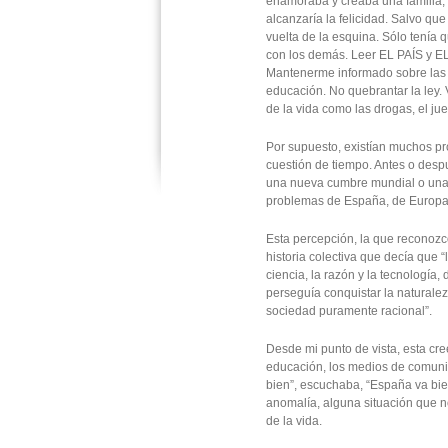
enamoraba y creaba una familia, 
alcanzaría la felicidad. Salvo que
vuelta de la esquina. Sólo tenía 
con los demás. Leer EL PAÍS y E
Mantenerme informado sobre las ú
educación. No quebrantar la ley.
de la vida como las drogas, el jue
Por supuesto, existían muchos pr
cuestión de tiempo. Antes o desp
una nueva cumbre mundial o una 
problemas de España, de Europa
Esta percepción, la que reconozc
historia colectiva que decía que 
ciencia, la razón y la tecnología
perseguía conquistar la naturalez
sociedad puramente racional”.
Desde mi punto de vista, esta cre
educación, los medios de comunic
bien”, escuchaba, “España va bien
anomalía, alguna situación que 
de la vida.