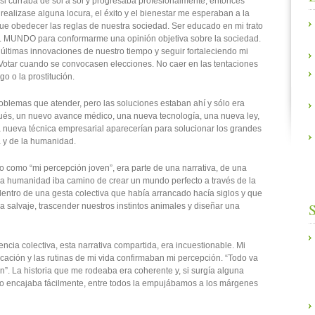
si curraba de sol a sol y progresaba profesionalmente, entonces
 realizase alguna locura, el éxito y el bienestar me esperaban a la
que obedecer las reglas de nuestra sociedad. Ser educado en mi trato
L MUNDO para conformarme una opinión objetiva sobre la sociedad.
ltimas innovaciones de nuestro tiempo y seguir fortaleciendo mi
 Votar cuando se convocasen elecciones. No caer en las tentaciones
go o la prostitución.
oblemas que atender, pero las soluciones estaban ahí y sólo era
ués, un nuevo avance médico, una nueva tecnología, una nueva ley,
nueva técnica empresarial aparecerían para solucionar los grandes
 y de la humanidad.
o como “mi percepción joven”, era parte de una narrativa, de una
“la humanidad iba camino de crear un mundo perfecto a través de la
, dentro de una gesta colectiva que había arrancado hacía siglos y que
S
a salvaje, trascender nuestros instintos animales y diseñar una
encia colectiva, esta narrativa compartida, era incuestionable. Mi
ación y las rutinas de mi vida confirmaban mi percepción. “Todo va
”. La historia que me rodeaba era coherente y, si surgía alguna
no encajaba fácilmente, entre todos la empujábamos a los márgenes