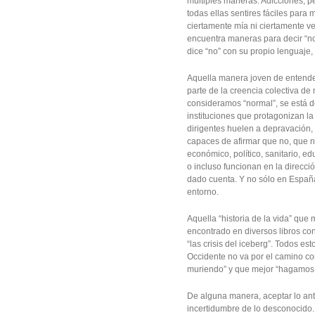
múltiples maneras. Adicciones, p
todas ellas sentires fáciles para 
ciertamente mía ni ciertamente v
encuentra maneras para decir “no
dice “no” con su propio lenguaje,
Aquella manera joven de entender 
parte de la creencia colectiva de
consideramos “normal”, se está
instituciones que protagonizan la
dirigentes huelen a depravación,
capaces de afirmar que no, que no
económico, político, sanitario, e
o incluso funcionan en la direcc
dado cuenta. Y no sólo en España
entorno.
Aquella “historia de la vida” que
encontrado en diversos libros con
“las crisis del iceberg”. Todos es
Occidente no va por el camino cor
muriendo” y que mejor “hagamos s
De alguna manera, aceptar lo ant
incertidumbre de lo desconocido. 