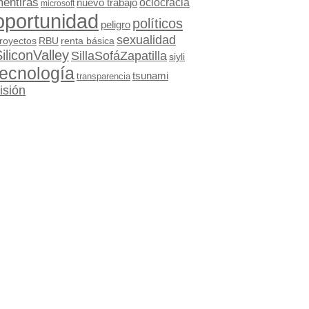
entiras
oclocracia
nuevo trabajo
microsoft
oportunidad
políticos
peligro
sexualidad
royectos
RBU
renta básica
iliconValley
SillaSofáZapatilla
siyli
tecnología
tsunami
transparencia
isión