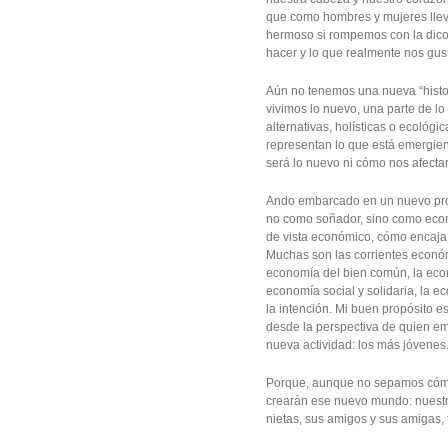
que como hombres y mujeres lle
hermoso si rompemos con la dicot
hacer y lo que realmente nos gus
Aún no tenemos una nueva “histori
vivimos lo nuevo, una parte de l
alternativas, holísticas o ecológ
representan lo que está emergie
será lo nuevo ni cómo nos afectar
Ando embarcado en un nuevo pro
no como soñador, sino como econo
de vista económico, cómo encaja
Muchas son las corrientes económ
economía del bien común, la econ
economía social y solidaria, la 
la intención. Mi buen propósito 
desde la perspectiva de quien e
nueva actividad: los más jóvenes
Porque, aunque no sepamos cómo
crearán ese nuevo mundo: nuestros
nietas, sus amigos y sus amigas