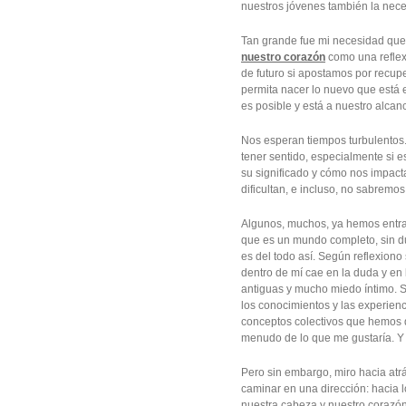
nuestros jóvenes también la nece
Tan grande fue mi necesidad que
nuestro corazón
como una reflex
de futuro si apostamos por recuper
permita nacer lo nuevo que está 
es posible y está a nuestro alcan
Nos esperan tiempos turbulentos.
tener sentido, especialmente si 
su significado y cómo nos impac
dificultan, e incluso, no sabremo
Algunos, muchos, ya hemos entra
que es un mundo completo, sin d
es del todo así. Según reflexiono
dentro de mí cae en la duda y en l
antiguas y mucho miedo íntimo. So
los conocimientos y las experienci
conceptos colectivos que hemos 
menudo de lo que me gustaría. Y 
Pero sin embargo, miro hacia at
caminar en una dirección: hacia
nuestra cabeza y nuestro corazón