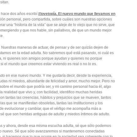
sitan.
 hace dos años escribí
#lovetopía. El nuevo mundo que llevamos en
ión personal, pero compartida, sobre cuáles son nuestras opciones
ar una “historia de la vida” que se aleje de lo viejo que no sirve, que
emergiendo y que nos hable, sin paliativos, de que un mundo mejor
ce.
 Nuestras maneras de actuar, de pensar y de ser quizás dejen de
estamos en la edad adulta. No sabremos qué está pasando, ni cuál es
ta, ni quienes son amigos porque ayudan y quienes no porque
s si el mundo que creemos estar viviendo es real o no lo es.
do en ese nuevo mundo. Y me gustaría decir, desde la experiencia,
udas ni miedos, abundante de felicidad y amor, mucho mejor. Pero no
 sobre el mundo que podría ser, y mi camino personal hacia él, algo
a realidad que vivo y, con facilidad, identifico muchas heridas
n tantas las creencias, hábitos y prejuicios que se mueven, tantos
as que se manifiestan obsoletas, tantas las instituciones y los
de evolucionar y cambiar, que el vértigo me acompaña más a
sé que son heridas antiguas de adulto y miedos íntimos de adulto.
rás y ahora, desde esa misma escucha adulta, sé que sólo podemos
 lo nuevo. Sé que sólo avanzaremos si mantenemos conectadas
, si hacemos que lo que ocurre en la sociedad sea coherente con lo