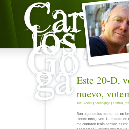
Este 20-D, 
nuevo, vote
15/12/2015 |
carlosgoga
|
cambio
,
cri
Son algunos los momentos en los 
siendo más joven. Un mundo en el 
me contaron tenía sentido. Si es