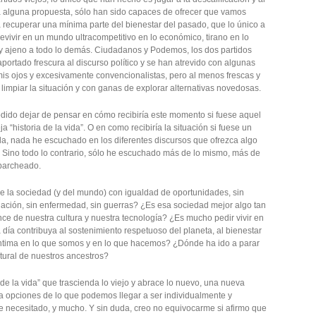
a alguna propuesta, sólo han sido capaces de ofrecer que vamos
a recuperar una mínima parte del bienestar del pasado, que lo único a
evivir en un mundo ultracompetitivo en lo económico, tirano en lo
co y ajeno a todo lo demás. Ciudadanos y Podemos, los dos partidos
ortado frescura al discurso político y se han atrevido con algunas
mis ojos y excesivamente convencionalistas, pero al menos frescas y
r limpiar la situación y con ganas de explorar alternativas novedosas.
dido dejar de pensar en cómo recibiría este momento si fuese aquel
a “historia de la vida”. O en como recibiría la situación si fuese un
a, nada he escuchado en los diferentes discursos que ofrezca algo
Sino todo lo contrario, sólo he escuchado más de lo mismo, más de
 parcheado.
 la sociedad (y del mundo) con igualdad de oportunidades, sin
nación, sin enfermedad, sin guerras? ¿Es esa sociedad mejor algo tan
ance de nuestra cultura y nuestra tecnología? ¿Es mucho pedir vivir en
día contribuya al sostenimiento respetuoso del planeta, al bienestar
 íntima en lo que somos y en lo que hacemos? ¿Dónde ha ido a parar
ltural de nuestros ancestros?
e la vida” que trascienda lo viejo y abrace lo nuevo, una nueva
a opciones de lo que podemos llegar a ser individualmente y
he necesitado, y mucho. Y sin duda, creo no equivocarme si afirmo que