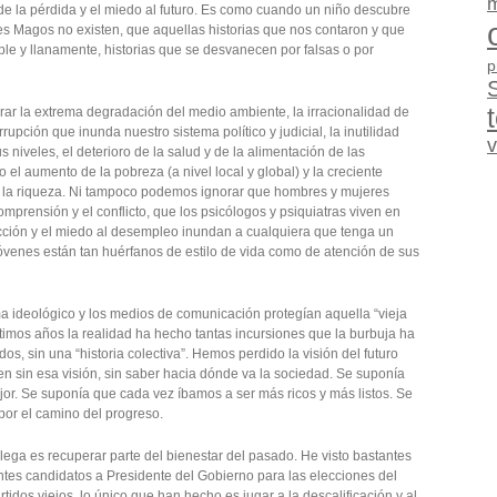
m
 de la pérdida y el miedo al futuro. Es como cuando un niño descubre
es Magos no existen, que aquellas historias que nos contaron y que
ple y llanamente, historias que se desvanecen por falsas o por
p
S
ar la extrema degradación del medio ambiente, la irracionalidad de
upción que inunda nuestro sistema político y judicial, la inutilidad
v
 niveles, el deterioro de la salud y de la alimentación de las
o el aumento de la pobreza (a nivel local y global) y la creciente
e la riqueza. Ni tampoco podemos ignorar que hombres y mujeres
prensión y el conflicto, que los psicólogos y psiquiatras viven en
acción y el miedo al desempleo inundan a cualquiera que tenga un
jóvenes están tan huérfanos de estilo de vida como de atención de sus
a ideológico y los medios de comunicación protegían aquella “vieja
últimos años la realidad ha hecho tantas incursiones que la burbuja ha
s, sin una “historia colectiva”. Hemos perdido la visión del futuro
n sin esa visión, sin saber hacia dónde va la sociedad. Se suponía
r. Se suponía que cada vez íbamos a ser más ricos y más listos. Se
por el camino del progreso.
lega es recuperar parte del bienestar del pasado. He visto bastantes
entes candidatos a Presidente del Gobierno para las elecciones del
tidos viejos, lo único que han hecho es jugar a la descalificación y al