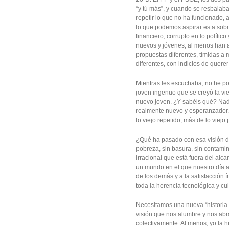
“y tú más”, y cuando se resbalab
repetir lo que no ha funcionado, 
lo que podemos aspirar es a sobr
financiero, corrupto en lo políti
nuevos y jóvenes, al menos han ap
propuestas diferentes, tímidas a 
diferentes, con indicios de quere
Mientras les escuchaba, no he po
joven ingenuo que se creyó la viej
nuevo joven. ¿Y sabéis qué? Nad
realmente nuevo y esperanzador. 
lo viejo repetido, más de lo viejo
¿Qué ha pasado con esa visión de
pobreza, sin basura, sin contami
irracional que está fuera del alc
un mundo en el que nuestro día a 
de los demás y a la satisfacción
toda la herencia tecnológica y cu
Necesitamos una nueva “historia d
visión que nos alumbre y nos abr
colectivamente. Al menos, yo la 