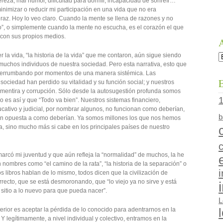
ereza, mal humor, dificultad para dormir, incapacidad de sonreír…
minimizar o reducir mi participación en una vida que no era
eraz. Hoy lo veo claro. Cuando la mente se llena de razones y no
”, o simplemente cuando la mente no escucha, es el corazón el que
 con sus propios medios.
la vida, “la historia de la vida” que me contaron, aún sigue siendo
A
 muchos individuos de nuestra sociedad. Pero esta narrativa, esto que
 derrumbando por momentos de una manera sistémica. Las
E
 sociedad han perdido su vitalidad y su función social; y nuestros
 mentira y corrupción. Sólo desde la autosugestión profunda somos
 es así y que “Todo va bien”. Nuestros sistemas financiero,
ducativo y judicial, por nombrar algunos, no funcionan como deberían,
b
ión opuesta a como deberían. Ya somos millones los que nos hemos
, sino mucho más si cabe en los principales países de nuestro
 marcó mi juventud y que aún refleja la “normalidad” de muchos, la he
 nombres como “el camino de la rata”, “la historia de la separación” o
tos libros hablan de lo mismo, todos dicen que la civilización de
recto, que se está desmoronando, que “lo viejo ya no sirve y está
itio a lo nuevo para que pueda nacer”.
L
erior es aceptar la pérdida de lo conocido para adentrarnos en la
Y legítimamente, a nivel individual y colectivo, entramos en la