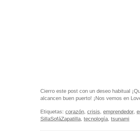
Cierro este post con un deseo habitual ¡Qu
alcancen buen puerto! ¡Nos vemos en Lov
Etiquetas:
corazón
,
crisis
,
emprendedor
,
e
SillaSofáZapatilla
,
tecnología
,
tsunami