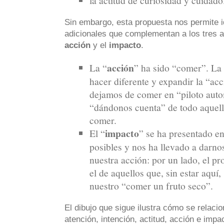
la actitud de curiosidad y cuidado
Sin embargo, esta propuesta nos permite i
adicionales que complementan a los tres an
acción
y el
impacto
.
acción
La “
” ha sido “comer”. La 
hacer diferente y expandir la “a
dejamos de comer en “piloto aut
“dándonos cuenta” de todo aquell
comer.
impacto
El “
” se ha presentado en
posibles y nos ha llevado a darno
nuestra acción: por un lado, el pro
el de aquellos que, sin estar aquí,
nuestro “comer un fruto seco”.
El dibujo que sigue ilustra cómo se relaci
atención, intención, actitud, acción e impa